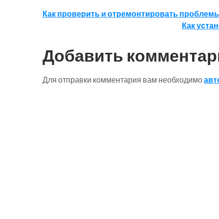
Навигация
Как проверить и отремонтировать проблемы
Как уста
по
записям
Добавить комментар
Для отправки комментария вам необходимо
авт