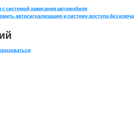
 с системой зажигания автомобиля
новить автосигнализацию и систему доступа без ключа
ий
оризоваться
.