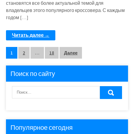
становятся все более актуальной темой для
владельцев этого популярного кроссовера. С каждым
годом […]
Читать далее →
Пагинация
1
2
…
18
Далее
записей
Поиск по сайту
Популярное сегодня