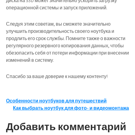
диска на SSD может значительно ускорить загрузку
операционной системы и запуск приложений.
Следуя этим советам, вы сможете значительно
улучшить производительность своего ноутбука и
продлить его срок службы. Помните также о важности
регулярного резервного копирования данных, чтобы
обезопасить себя от потери информации при внесении
изменений в систему.
Спасибо за ваше доверие к нашему контенту!
Навигация
Особенности ноутбуков для путешествий
Как выбрать ноутбук для фото- и видеомонтажа
по
записям
Добавить комментарий