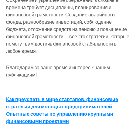
Сохранение и укрепление сбережений в сложные
времена требует дисциплины, планирования и
финансовой грамотности. Создание аварийного
фонда, разнообразие инвестиций, соблюдение
бюджета, отложение средств на пенсию и повышение
финансовой грамотности — все это стратегии, которые
помогут вам достичь финансовой стабильности в
любое время.
Благодарим за ваше время и интерес к нашим
публикациям!
Навигация
Как преуспеть в мире стартапов: финансовые
стратегии для молодых предпринимателей
по
Опытные советы по управлению крупными
записям
финансовыми проектами