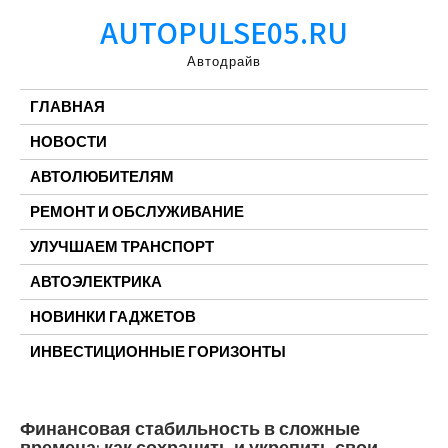
Перейти
AUTOPULSE05.RU
к
содержимому
Автодрайв
ГЛАВНАЯ
НОВОСТИ
АВТОЛЮБИТЕЛЯМ
РЕМОНТ И ОБСЛУЖИВАНИЕ
УЛУЧШАЕМ ТРАНСПОРТ
АВТОЭЛЕКТРИКА
НОВИНКИ ГАДЖЕТОВ
ИНВЕСТИЦИОННЫЕ ГОРИЗОНТЫ
Финансовая стабильность в сложные
времена: как сохранить и укрепить свои